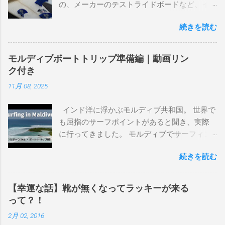
の、メーカーのテストライドボードなど、イ
ンプレを書けるほど真剣に乗ってきたボード
続きを読む
を書き残しているページです。 記録と残して
るので、過去のボードたちはもうすでに人に
譲って、手元に無いのがほとんどだけど。 色
モルディブボートトリップ準備編｜動画リン
んなサーフボードに乗って、サーフィンの世
ク付き
界にどっぷり浸かりたいですね。 追記 一番
11月 08, 2025
上から最も古いボードで最新ボードは一番最
後になります。 ホーム バーレーヘッズ、マ
インド洋に浮かぶモルディブ共和国。 世界で
ーメイドビーチ 最もロングライドしてきたポ
も屈指のサーフポイントがあると聞き、実際
イント スナッパー、レインボーベイ、グリ
に行ってきました。 モルディブでサーフィン
ーンマウント、クーリービーチ、キラ、レノ
を楽しむ方法は大きく2つ。ひとつは、島のホ
ックスヘッド、グラニット チューブライドを
続きを読む
テルやリゾートに滞在して目の前のブレイク
狙っているポイント バーレー、キラ、レイ
を独占するスタイル。もうひとつが、複数の
ンボーベイ、クーリービーチ 絶対に入りたい
ポイントを巡る「ボートトリップ」です。 今
ポイント ベルズビーチ、グレートオーシャ
【幸運な話】靴が無くなってラッキーが来る
回はそのボートトリップで、時間と空間の贅
ンロードの崖下、メンタワイ、 身長 170cm
って？！
沢を存分に味わってきました。 まずは動画を
体重 66kg（2018年まで）69.5kg (2020年）
2月 02, 2016
ご覧ください。 日本からモルディブまでのア
68.5㎏（2023年）68.5kg （2025年） スタンス