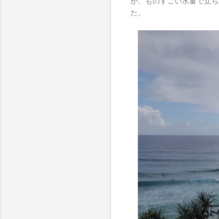
が、ものすごい水量で立ち
た。