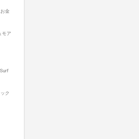
なお金
シュモア
。
urf
ワック