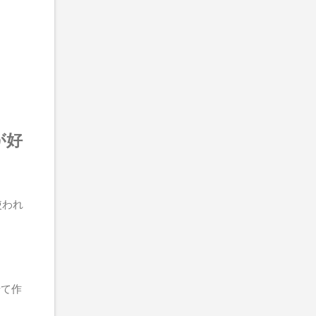
が好
使われ
せて作