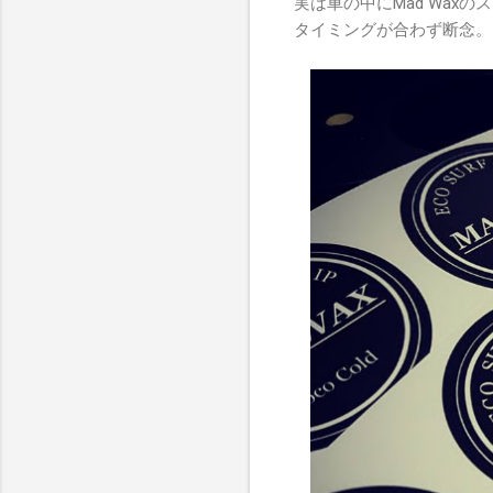
実は車の中にMad Wa
タイミングが合わず断念。