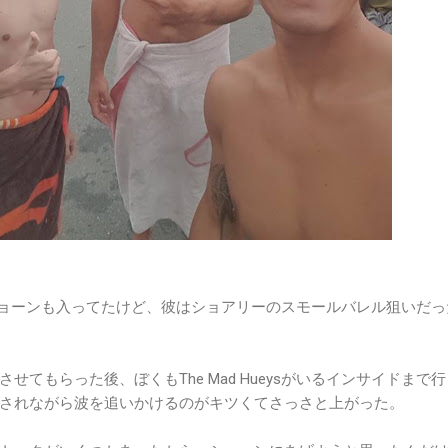
eysのショーンも入ってたけど、彼はショアリーのスモールバレル狙いだ
せてもらった後、ぼくもThe Mad Hueysがいるインサイドまで
されながら波を追いかけるのがキツくてさっさと上がった。