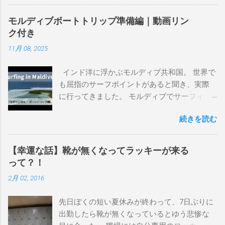
るので、過去のボードたちはもうすでに人に
譲って、手元に無いのがほとんどだけど。 色
モルディブボートトリップ準備編｜動画リン
んなサーフボードに乗って、サーフィンの世
ク付き
界にどっぷり浸かりたいですね。 追記 一番
11月 08, 2025
上から最も古いボードで最新ボードは一番最
後になります。 ホーム バーレーヘッズ、マ
インド洋に浮かぶモルディブ共和国。 世界で
ーメイドビーチ 最もロングライドしてきたポ
も屈指のサーフポイントがあると聞き、実際
イント スナッパー、レインボーベイ、グリ
に行ってきました。 モルディブでサーフィン
ーンマウント、クーリービーチ、キラ、レノ
を楽しむ方法は大きく2つ。ひとつは、島のホ
ックスヘッド、グラニット チューブライドを
続きを読む
テルやリゾートに滞在して目の前のブレイク
狙っているポイント バーレー、キラ、レイ
を独占するスタイル。もうひとつが、複数の
ンボーベイ、クーリービーチ 絶対に入りたい
ポイントを巡る「ボートトリップ」です。 今
ポイント ベルズビーチ、グレートオーシャ
【幸運な話】靴が無くなってラッキーが来る
回はそのボートトリップで、時間と空間の贅
ンロードの崖下、メンタワイ、 身長 170cm
って？！
沢を存分に味わってきました。 まずは動画を
体重 66kg（2018年まで）69.5kg (2020年）
2月 02, 2016
ご覧ください。 日本からモルディブまでのア
68.5㎏（2023年）68.5kg （2025年） スタンス
クセス 今回のサーフトリップは、サーフィン
ナチュラル DHD DX-1
先日ぼくの短い夏休みが終わって、7日ぶりに
系YouTubeチャンネル「よういちチャンネル
5'10"×18'3/8×2'3/16 Glassing Team 4×4
出勤したら靴が無くなっているとゆう悲惨な
Spirit Kooks」と、国内外のサーフトリップ専
Extra Toe patch FCS Dacy 6'0 Nick Maz 5'5"×