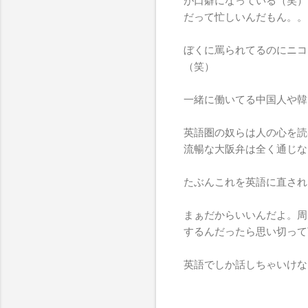
が口癖になっている（笑）
だって忙しいんだもん。。
ぼくに罵られてるのにニコ
（笑）
一緒に働いてる中国人や韓
英語圏の奴らは人の心を読
流暢な大阪弁は全く通じな
たぶんこれを英語に直され
まぁだからいいんだよ。周
するんだったら思い切って
英語でしか話しちゃいけな