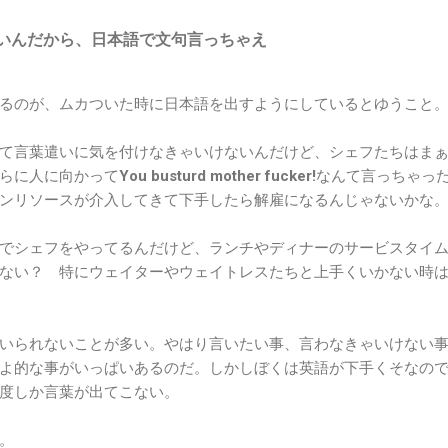
いんだから、日本語で文句言っちゃえ
るのが、ムカついた時に日本語を出すようにしているとゆうこと
て言葉遣いに気を付けなきゃいけないんだけど、シェフたちはま
らに人に向かって
You busturd mother fucker!
なんて言っちゃっ
ンリソースが介入してきて下手したら解雇になるんじゃないかな
でシェフをやってるんだけど、ランチやディナーのサービスタイ
ない？ 特にウェイターやウェイトレスたちと上手くいかない時
いられないことが多い。やはり言いたい事、言わなきゃいけない
よ的な事がいっぱいあるのだ。しかしぼくは英語が下手くそなの
度しか言葉が出てこない。
。