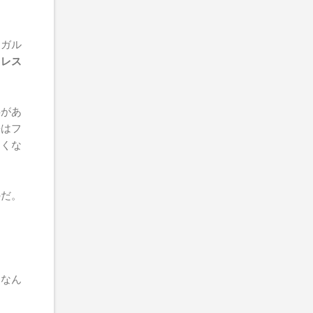
ンガル
トレス
事があ
語はフ
しくな
のだ。
になん