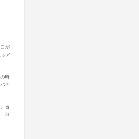
。
ぁ口が
たらア
。
ムの時
はバチ
事、言
で、自