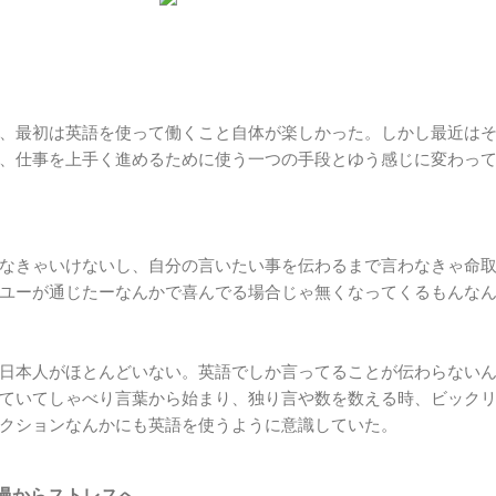
、最初は英語を使って働くこと自体が楽しかった。しかし最近は
、仕事を上手く進めるために使う一つの手段とゆう感じに変わっ
なきゃいけないし、自分の言いたい事を伝わるまで言わなきゃ命
ユーが通じたーなんかで喜んでる場合じゃ無くなってくるもんな
日本人がほとんどいない。英語でしか言ってることが伝わらない
ていてしゃべり言葉から始まり、独り言や数を数える時、ビック
クションなんかにも英語を使うように意識していた。
慢からストレスへ