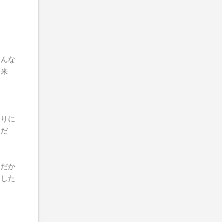
そんな
て来
取りに
んだ
んだか
リした