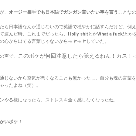
が、
オージー相手でも日本語でガンガン言いたい事を言う
ことな
たら日本語なんか通じないので英語で穏やかに話すんだけど、例
て運んだ時、これまでだったら、
Holly shit
とか
What a fuck!
とか
の心から出てる言葉じゃないからモヤモヤしていた。
このボケが何回注意したら覚えるねん！カス！
の声で、
通じないから空気が悪くなることも無かったし、自分も魂の言葉
ゃったよね（笑）。
ンやる様になったら、ストレスを全く感じなくなったね。
かいボケ！