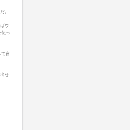
のだ。
えばウ
を使っ
って言
を出せ