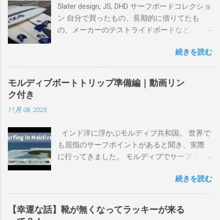
Slater design, JS, DHD サーフボードコレクショ
ン 自分で買ったもの、長期的に借りてたも
の、メーカーのテストライドボードなど、イ
ンプレを書けるほど真剣に乗ってきたボード
続きを読む
を書き残しているページです。 記録と残して
るので、過去のボードたちはもうすでに人に
譲って、手元に無いのがほとんどだけど。 色
モルディブボートトリップ準備編｜動画リン
んなサーフボードに乗って、サーフィンの世
ク付き
界にどっぷり浸かりたいですね。 追記 一番
11月 08, 2025
上から最も古いボードで最新ボードは一番最
後になります。 ホーム バーレーヘッズ、マ
インド洋に浮かぶモルディブ共和国。 世界で
ーメイドビーチ 最もロングライドしてきたポ
も屈指のサーフポイントがあると聞き、実際
イント スナッパー、レインボーベイ、グリ
に行ってきました。 モルディブでサーフィン
ーンマウント、クーリービーチ、キラ、レノ
を楽しむ方法は大きく2つ。ひとつは、島のホ
ックスヘッド、グラニット チューブライドを
続きを読む
テルやリゾートに滞在して目の前のブレイク
狙っているポイント バーレー、キラ、レイ
を独占するスタイル。もうひとつが、複数の
ンボーベイ、クーリービーチ 絶対に入りたい
ポイントを巡る「ボートトリップ」です。 今
ポイント ベルズビーチ、グレートオーシャ
【幸運な話】靴が無くなってラッキーが来る
回はそのボートトリップで、時間と空間の贅
ンロードの崖下、メンタワイ、 身長 170cm