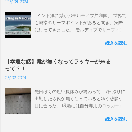
11月 08, 2025
上から最も古いボードで最新ボードは一番最
後になります。 ホーム バーレーヘッズ、マ
インド洋に浮かぶモルディブ共和国。 世界で
ーメイドビーチ 最もロングライドしてきたポ
も屈指のサーフポイントがあると聞き、実際
イント スナッパー、レインボーベイ、グリ
に行ってきました。 モルディブでサーフィン
ーンマウント、クーリービーチ、キラ、レノ
を楽しむ方法は大きく2つ。ひとつは、島のホ
ックスヘッド、グラニット チューブライドを
続きを読む
テルやリゾートに滞在して目の前のブレイク
狙っているポイント バーレー、キラ、レイ
を独占するスタイル。もうひとつが、複数の
ンボーベイ、クーリービーチ 絶対に入りたい
ポイントを巡る「ボートトリップ」です。 今
ポイント ベルズビーチ、グレートオーシャ
【幸運な話】靴が無くなってラッキーが来る
回はそのボートトリップで、時間と空間の贅
ンロードの崖下、メンタワイ、 身長 170cm
って？！
沢を存分に味わってきました。 まずは動画を
体重 66kg（2018年まで）69.5kg (2020年）
2月 02, 2016
ご覧ください。 日本からモルディブまでのア
68.5㎏（2023年）68.5kg （2025年） スタンス
クセス 今回のサーフトリップは、サーフィン
ナチュラル DHD DX-1
先日ぼくの短い夏休みが終わって、7日ぶりに
系YouTubeチャンネル「よういちチャンネル
5'10"×18'3/8×2'3/16 Glassing Team 4×4
出勤したら靴が無くなっているとゆう悲惨な
Spirit Kooks」と、国内外のサーフトリップ専
Extra Toe patch FCS Dacy 6'0 Nick Maz 5'5"×
目に合った。 職場には自分専用のロッカーが
門旅行会社「Geekoutトラベル」さんとのコラ
18'7/8"×2'5/18 FCS 375mm 295mm Firewire
あって、着替えや予備の包丁などをしまい込
ボ企画として開催されました。ここでは、実
Slater design OMNI 5' 3"×18'5/8"×2'1/4" Round
続きを読む
んでいるのだが、仕事中に履いているシェフ
際に行ったアクセス方法やスケジュールをま
tail24.9L Firewire Tomo surfboard EVO 5′
シューズだけは中にしまわないで、ロッカー
とめます。 成田空港から出発 集合は朝9時、
1″×18'1/2″×2'1/4″ 24.5L Rocket Ace