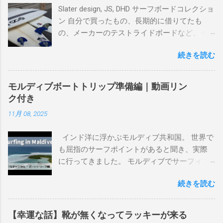
Slater design, JS, DHD サーフボードコレクショ
ン 自分で買ったもの、長期的に借りてたも
の、メーカーのテストライドボードなど、イ
ンプレを書けるほど真剣に乗ってきたボード
続きを読む
を書き残しているページです。 記録と残して
るので、過去のボードたちはもうすでに人に
譲って、手元に無いのがほとんどだけど。 色
モルディブボートトリップ準備編｜動画リン
んなサーフボードに乗って、サーフィンの世
ク付き
界にどっぷり浸かりたいですね。 追記 一番
11月 08, 2025
上から最も古いボードで最新ボードは一番最
後になります。 ホーム バーレーヘッズ、マ
インド洋に浮かぶモルディブ共和国。 世界で
ーメイドビーチ 最もロングライドしてきたポ
も屈指のサーフポイントがあると聞き、実際
イント スナッパー、レインボーベイ、グリ
に行ってきました。 モルディブでサーフィン
ーンマウント、クーリービーチ、キラ、レノ
を楽しむ方法は大きく2つ。ひとつは、島のホ
ックスヘッド、グラニット チューブライドを
続きを読む
テルやリゾートに滞在して目の前のブレイク
狙っているポイント バーレー、キラ、レイ
を独占するスタイル。もうひとつが、複数の
ンボーベイ、クーリービーチ 絶対に入りたい
ポイントを巡る「ボートトリップ」です。 今
ポイント ベルズビーチ、グレートオーシャ
【幸運な話】靴が無くなってラッキーが来る
回はそのボートトリップで、時間と空間の贅