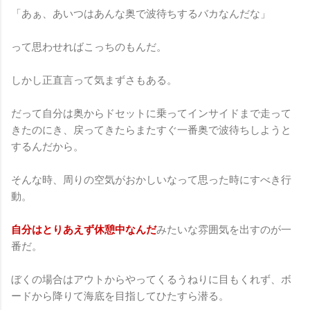
「あぁ、あいつはあんな奥で波待ちするバカなんだな」
って思わせればこっちのもんだ。
しかし正直言って気まずさもある。
だって自分は奥からドセットに乗ってインサイドまで走って
きたのにき、戻ってきたらまたすぐ一番奥で波待ちしようと
するんだから。
そんな時、周りの空気がおかしいなって思った時にすべき行
動。
自分はとりあえず休憩中なんだ
みたいな雰囲気を出すのが一
番だ。
ぼくの場合はアウトからやってくるうねりに目もくれず、ボ
ードから降りて海底を目指してひたすら潜る。