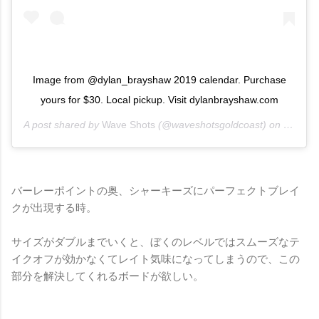
Image from @dylan_brayshaw 2019 calendar. Purchase
yours for $30. Local pickup. Visit dylanbrayshaw.com
A post shared by
Wave Shots
(@waveshotsgoldcoast) on
Oct 18,
バーレーポイントの奥、シャーキーズにパーフェクトブレイ
クが出現する時。
サイズがダブルまでいくと、ぼくのレベルではスムーズなテ
イクオフが効かなくてレイト気味になってしまうので、この
部分を解決してくれるボードが欲しい。