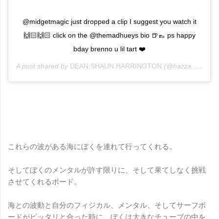
@midgetmagic just dropped a clip I suggest you watch it
🙌🏻🙌🏻 click on the @themadhueys bio 🍺👞 ps happy
bday brenno u lil tart ❤️
A post shared by
DEAN,SHAUN HARRINGTON
(@hazza_twins) on
これらの波がある海にぼくを連れて行ってくれる。
そしてぼくのメンタルが許す限りに、そして果てしなく挑戦
させてくれるボード。
海との波動と自分のフィジカル、メンタル、そしてサーフボ
ードがピッタリと合った時に、ぼくは大きなチューブの中を