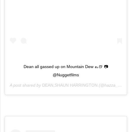
Dean all gassed up on Mountain Dew 👞🍺 📷
@Nuggetfilms
A post shared by
DEAN,SHAUN HARRINGTON
(@hazza_twins) on