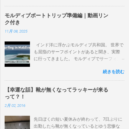
るので、過去のボードたちはもうすでに人に
譲って、手元に無いのがほとんどだけど。 色
モルディブボートトリップ準備編｜動画リン
んなサーフボードに乗って、サーフィンの世
ク付き
界にどっぷり浸かりたいですね。 追記 一番
11月 08, 2025
上から最も古いボードで最新ボードは一番最
後になります。 ホーム バーレーヘッズ、マ
インド洋に浮かぶモルディブ共和国。 世界で
ーメイドビーチ 最もロングライドしてきたポ
も屈指のサーフポイントがあると聞き、実際
イント スナッパー、レインボーベイ、グリ
に行ってきました。 モルディブでサーフィン
ーンマウント、クーリービーチ、キラ、レノ
を楽しむ方法は大きく2つ。ひとつは、島のホ
ックスヘッド、グラニット チューブライドを
続きを読む
テルやリゾートに滞在して目の前のブレイク
狙っているポイント バーレー、キラ、レイ
を独占するスタイル。もうひとつが、複数の
ンボーベイ、クーリービーチ 絶対に入りたい
ポイントを巡る「ボートトリップ」です。 今
ポイント ベルズビーチ、グレートオーシャ
【幸運な話】靴が無くなってラッキーが来る
回はそのボートトリップで、時間と空間の贅
ンロードの崖下、メンタワイ、 身長 170cm
って？！
沢を存分に味わってきました。 まずは動画を
体重 66kg（2018年まで）69.5kg (2020年）
2月 02, 2016
ご覧ください。 日本からモルディブまでのア
68.5㎏（2023年）68.5kg （2025年） スタンス
クセス 今回のサーフトリップは、サーフィン
ナチュラル DHD DX-1
先日ぼくの短い夏休みが終わって、7日ぶりに
系YouTubeチャンネル「よういちチャンネル
5'10"×18'3/8×2'3/16 Glassing Team 4×4
出勤したら靴が無くなっているとゆう悲惨な
Spirit Kooks」と、国内外のサーフトリップ専