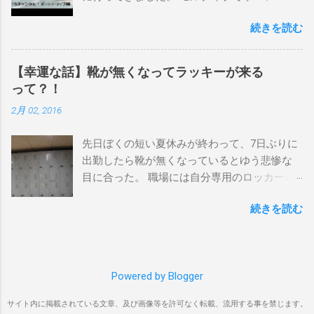
ーンマウント、クーリービーチ、キラ、レノ
を楽しむ方法は大きく2つ。ひとつは、島のホ
ックスヘッド、グラニット チューブライドを
続きを読む
テルやリゾートに滞在して目の前のブレイク
狙っているポイント バーレー、キラ、レイ
を独占するスタイル。もうひとつが、複数の
ンボーベイ、クーリービーチ 絶対に入りたい
ポイントを巡る「ボートトリップ」です。 今
ポイント ベルズビーチ、グレートオーシャ
【幸運な話】靴が無くなってラッキーが来る
回はそのボートトリップで、時間と空間の贅
ンロードの崖下、メンタワイ、 身長 170cm
って？！
沢を存分に味わってきました。 まずは動画を
体重 66kg（2018年まで）69.5kg (2020年）
2月 02, 2016
ご覧ください。 日本からモルディブまでのア
68.5㎏（2023年）68.5kg （2025年） スタンス
クセス 今回のサーフトリップは、サーフィン
ナチュラル DHD DX-1
先日ぼくの短い夏休みが終わって、7日ぶりに
系YouTubeチャンネル「よういちチャンネル
5'10"×18'3/8×2'3/16 Glassing Team 4×4
出勤したら靴が無くなっているとゆう悲惨な
Spirit Kooks」と、国内外のサーフトリップ専
Extra Toe patch FCS Dacy 6'0 Nick Maz 5'5"×
目に合った。 職場には自分専用のロッカーが
門旅行会社「Geekoutトラベル」さんとのコラ
18'7/8"×2'5/18 FCS 375mm 295mm Firewire
あって、着替えや予備の包丁などをしまい込
ボ企画として開催されました。ここでは、実
Slater design OMNI 5' 3"×18'5/8"×2'1/4" Round
続きを読む
んでいるのだが、仕事中に履いているシェフ
際に行ったアクセス方法やスケジュールをま
tail24.9L Firewire Tomo surfboard EVO 5′
シューズだけは中にしまわないで、ロッカー
とめます。 成田空港から出発 集合は朝9時、
1″×18'1/2″×2'1/4″ 24.5L Rocket Ace
の上に置いている。 他のみんなも同じように
成田国際空港第3ターミナルのチェックインカ
Surfboard Bumtail-Catfish 5'5"× 20'1/2 ×2'5/8
してるし、キッチンで使った靴をロッカーの
ウンター。 今回はスリランカ航空を利用し、
Qu...
Powered by Blogger
中には入れたくないのはみんな同じなのだ。
スリランカ・コロンボ空港で乗り換えてモル
出勤したのは朝の４時半。 その時、ほかには
ディブのマレ空港へ向かいました。 預け荷物
サイト内に掲載されている文章、及び画像等を許可なく転載、流用する事を禁じます。
誰もいなくてぼく一人だった。 休み明けのフ