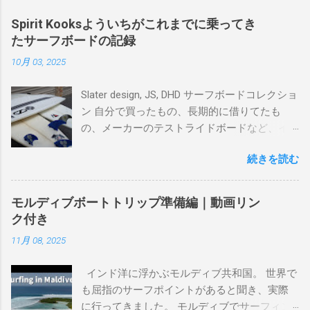
Spirit Kooksよういちがこれまでに乗ってき
たサーフボードの記録
10月 03, 2025
Slater design, JS, DHD サーフボードコレクショ
ン 自分で買ったもの、長期的に借りてたも
の、メーカーのテストライドボードなど、イ
ンプレを書けるほど真剣に乗ってきたボード
続きを読む
を書き残しているページです。 記録と残して
るので、過去のボードたちはもうすでに人に
譲って、手元に無いのがほとんどだけど。 色
モルディブボートトリップ準備編｜動画リン
んなサーフボードに乗って、サーフィンの世
ク付き
界にどっぷり浸かりたいですね。 追記 一番
11月 08, 2025
上から最も古いボードで最新ボードは一番最
後になります。 ホーム バーレーヘッズ、マ
インド洋に浮かぶモルディブ共和国。 世界で
ーメイドビーチ 最もロングライドしてきたポ
も屈指のサーフポイントがあると聞き、実際
イント スナッパー、レインボーベイ、グリ
に行ってきました。 モルディブでサーフィン