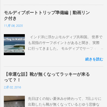
るので、過去のボードたちはもうすでに人に
譲って、手元に無いのがほとんどだけど。 色
モルディブボートトリップ準備編｜動画リン
んなサーフボードに乗って、サーフィンの世
ク付き
界にどっぷり浸かりたいですね。 追記 一番
11月 08, 2025
上から最も古いボードで最新ボードは一番最
後になります。 ホーム バーレーヘッズ、マ
インド洋に浮かぶモルディブ共和国。 世界で
ーメイドビーチ 最もロングライドしてきたポ
も屈指のサーフポイントがあると聞き、実際
イント スナッパー、レインボーベイ、グリ
に行ってきました。 モルディブでサーフィン
ーンマウント、クーリービーチ、キラ、レノ
を楽しむ方法は大きく2つ。ひとつは、島のホ
ックスヘッド、グラニット チューブライドを
続きを読む
テルやリゾートに滞在して目の前のブレイク
狙っているポイント バーレー、キラ、レイ
を独占するスタイル。もうひとつが、複数の
ンボーベイ、クーリービーチ 絶対に入りたい
ポイントを巡る「ボートトリップ」です。 今
ポイント ベルズビーチ、グレートオーシャ
【幸運な話】靴が無くなってラッキーが来る
回はそのボートトリップで、時間と空間の贅
ンロードの崖下、メンタワイ、 身長 170cm
って？！
沢を存分に味わってきました。 まずは動画を
体重 66kg（2018年まで）69.5kg (2020年）
2月 02, 2016
ご覧ください。 日本からモルディブまでのア
68.5㎏（2023年）68.5kg （2025年） スタンス
クセス 今回のサーフトリップは、サーフィン
ナチュラル DHD DX-1
先日ぼくの短い夏休みが終わって、7日ぶりに
系YouTubeチャンネル「よういちチャンネル
5'10"×18'3/8×2'3/16 Glassing Team 4×4
出勤したら靴が無くなっているとゆう悲惨な
Spirit Kooks」と、国内外のサーフトリップ専