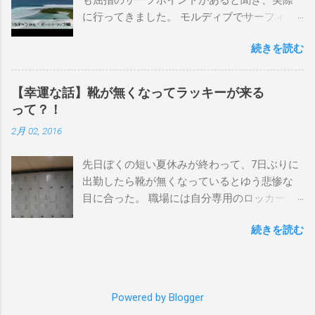
イント スナッパー、レインボーベイ、グリ
に行ってきました。 モルディブでサーフィン
ーンマウント、クーリービーチ、キラ、レノ
を楽しむ方法は大きく2つ。ひとつは、島のホ
ックスヘッド、グラニット チューブライドを
続きを読む
テルやリゾートに滞在して目の前のブレイク
狙っているポイント バーレー、キラ、レイ
を独占するスタイル。もうひとつが、複数の
ンボーベイ、クーリービーチ 絶対に入りたい
ポイントを巡る「ボートトリップ」です。 今
ポイント ベルズビーチ、グレートオーシャ
【幸運な話】靴が無くなってラッキーが来る
回はそのボートトリップで、時間と空間の贅
ンロードの崖下、メンタワイ、 身長 170cm
って？！
沢を存分に味わってきました。 まずは動画を
体重 66kg（2018年まで）69.5kg (2020年）
2月 02, 2016
ご覧ください。 日本からモルディブまでのア
68.5㎏（2023年）68.5kg （2025年） スタンス
クセス 今回のサーフトリップは、サーフィン
ナチュラル DHD DX-1
先日ぼくの短い夏休みが終わって、7日ぶりに
系YouTubeチャンネル「よういちチャンネル
5'10"×18'3/8×2'3/16 Glassing Team 4×4
出勤したら靴が無くなっているとゆう悲惨な
Spirit Kooks」と、国内外のサーフトリップ専
Extra Toe patch FCS Dacy 6'0 Nick Maz 5'5"×
目に合った。 職場には自分専用のロッカーが
門旅行会社「Geekoutトラベル」さんとのコラ
18'7/8"×2'5/18 FCS 375mm 295mm Firewire
あって、着替えや予備の包丁などをしまい込
ボ企画として開催されました。ここでは、実
Slater design OMNI 5' 3"×18'5/8"×2'1/4" Round
続きを読む
んでいるのだが、仕事中に履いているシェフ
際に行ったアクセス方法やスケジュールをま
tail24.9L Firewire Tomo surfboard EVO 5′
シューズだけは中にしまわないで、ロッカー
とめます。 成田空港から出発 集合は朝9時、
1″×18'1/2″×2'1/4″ 24.5L Rocket Ace
の上に置いている。 他のみんなも同じように
成田国際空港第3ターミナルのチェックインカ
Surfboard Bumtail-Catfish 5'5"× 20'1/2 ×2'5/8
してるし、キッチンで使った靴をロッカーの
ウンター。 今回はスリランカ航空を利用し、
Qu...
Powered by Blogger
中には入れたくないのはみんな同じなのだ。
スリランカ・コロンボ空港で乗り換えてモル