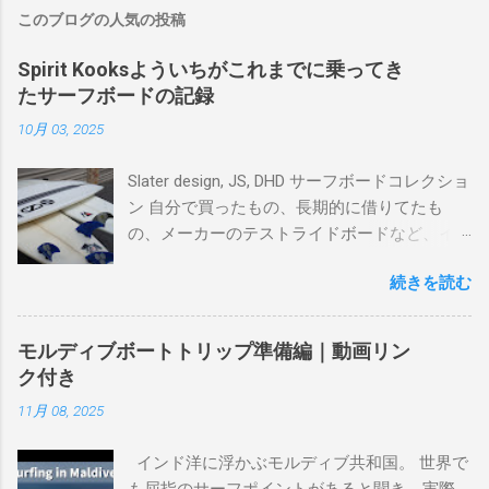
このブログの人気の投稿
Spirit Kooksよういちがこれまでに乗ってき
たサーフボードの記録
10月 03, 2025
Slater design, JS, DHD サーフボードコレクショ
ン 自分で買ったもの、長期的に借りてたも
の、メーカーのテストライドボードなど、イ
ンプレを書けるほど真剣に乗ってきたボード
続きを読む
を書き残しているページです。 記録と残して
るので、過去のボードたちはもうすでに人に
譲って、手元に無いのがほとんどだけど。 色
モルディブボートトリップ準備編｜動画リン
んなサーフボードに乗って、サーフィンの世
ク付き
界にどっぷり浸かりたいですね。 追記 一番
11月 08, 2025
上から最も古いボードで最新ボードは一番最
後になります。 ホーム バーレーヘッズ、マ
インド洋に浮かぶモルディブ共和国。 世界で
ーメイドビーチ 最もロングライドしてきたポ
も屈指のサーフポイントがあると聞き、実際