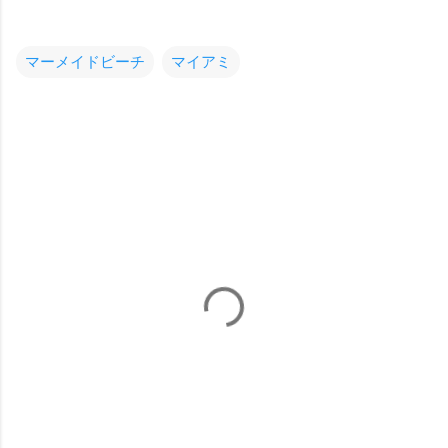
マーメイドビーチ
マイアミ
コ
メ
ン
ト