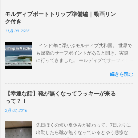
るので、過去のボードたちはもうすでに人に
譲って、手元に無いのがほとんどだけど。 色
モルディブボートトリップ準備編｜動画リン
んなサーフボードに乗って、サーフィンの世
ク付き
界にどっぷり浸かりたいですね。 追記 一番
11月 08, 2025
上から最も古いボードで最新ボードは一番最
後になります。 ホーム バーレーヘッズ、マ
インド洋に浮かぶモルディブ共和国。 世界で
ーメイドビーチ 最もロングライドしてきたポ
も屈指のサーフポイントがあると聞き、実際
イント スナッパー、レインボーベイ、グリ
に行ってきました。 モルディブでサーフィン
ーンマウント、クーリービーチ、キラ、レノ
を楽しむ方法は大きく2つ。ひとつは、島のホ
ックスヘッド、グラニット チューブライドを
続きを読む
テルやリゾートに滞在して目の前のブレイク
狙っているポイント バーレー、キラ、レイ
を独占するスタイル。もうひとつが、複数の
ンボーベイ、クーリービーチ 絶対に入りたい
ポイントを巡る「ボートトリップ」です。 今
ポイント ベルズビーチ、グレートオーシャ
【幸運な話】靴が無くなってラッキーが来る
回はそのボートトリップで、時間と空間の贅
ンロードの崖下、メンタワイ、 身長 170cm
って？！
沢を存分に味わってきました。 まずは動画を
体重 66kg（2018年まで）69.5kg (2020年）
2月 02, 2016
ご覧ください。 日本からモルディブまでのア
68.5㎏（2023年）68.5kg （2025年） スタンス
クセス 今回のサーフトリップは、サーフィン
ナチュラル DHD DX-1
先日ぼくの短い夏休みが終わって、7日ぶりに
系YouTubeチャンネル「よういちチャンネル
5'10"×18'3/8×2'3/16 Glassing Team 4×4
出勤したら靴が無くなっているとゆう悲惨な
Spirit Kooks」と、国内外のサーフトリップ専
Extra Toe patch FCS Dacy 6'0 Nick Maz 5'5"×