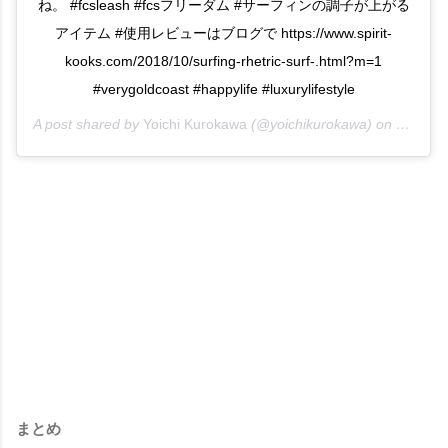
ね。 #fcsleash #fcsフリーダム #サーフィンの調子が上がる
アイテム #使用レビューはブログで https://www.spirit-
kooks.com/2018/10/surfing-rhetric-surf-.html?m=1
#verygoldcoast #happylife #luxurylifestyle
A post shared by
Yoichi Kurokawa
(@yoichikurokawa) on
Oct 6, 
まとめ