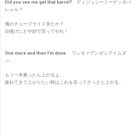
Did you see me get that barrel?
ディジュシーミーゲッタバ
レォル？
俺のチューブライド見たか？
自慢げにどや顔で言ってやれ！
One more and then I'm done.
ワンモァアンゼンアイムダ
ン。
もう一本乗ったら上がるよ。
疲れてきて上がりたい時はこれを言ってさっさと上がる。