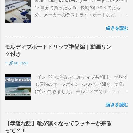
Slater design, JS, DHD サーフボードコレクショ
ン 自分で買ったもの、長期的に借りてたも
の、メーカーのテストライドボードなど、イ
ンプレを書けるほど真剣に乗ってきたボード
続きを読む
を書き残しているページです。 記録と残して
るので、過去のボードたちはもうすでに人に
譲って、手元に無いのがほとんどだけど。 色
モルディブボートトリップ準備編｜動画リン
んなサーフボードに乗って、サーフィンの世
ク付き
界にどっぷり浸かりたいですね。 追記 一番
11月 08, 2025
上から最も古いボードで最新ボードは一番最
後になります。 ホーム バーレーヘッズ、マ
インド洋に浮かぶモルディブ共和国。 世界で
ーメイドビーチ 最もロングライドしてきたポ
も屈指のサーフポイントがあると聞き、実際
イント スナッパー、レインボーベイ、グリ
に行ってきました。 モルディブでサーフィン
ーンマウント、クーリービーチ、キラ、レノ
を楽しむ方法は大きく2つ。ひとつは、島のホ
ックスヘッド、グラニット チューブライドを
続きを読む
テルやリゾートに滞在して目の前のブレイク
狙っているポイント バーレー、キラ、レイ
を独占するスタイル。もうひとつが、複数の
ンボーベイ、クーリービーチ 絶対に入りたい
ポイントを巡る「ボートトリップ」です。 今
ポイント ベルズビーチ、グレートオーシャ
【幸運な話】靴が無くなってラッキーが来る
回はそのボートトリップで、時間と空間の贅
ンロードの崖下、メンタワイ、 身長 170cm
って？！