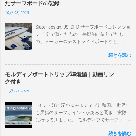
たサーフボードの記録
10月 03, 2025
Slater design, JS, DHD サーフボードコレクショ
ン 自分で買ったもの、長期的に借りてたも
の、メーカーのテストライドボードなど、イ
ンプレを書けるほど真剣に乗ってきたボード
続きを読む
を書き残しているページです。 記録と残して
るので、過去のボードたちはもうすでに人に
譲って、手元に無いのがほとんどだけど。 色
モルディブボートトリップ準備編｜動画リン
んなサーフボードに乗って、サーフィンの世
ク付き
界にどっぷり浸かりたいですね。 追記 一番
11月 08, 2025
上から最も古いボードで最新ボードは一番最
後になります。 ホーム バーレーヘッズ、マ
インド洋に浮かぶモルディブ共和国。 世界で
ーメイドビーチ 最もロングライドしてきたポ
も屈指のサーフポイントがあると聞き、実際
イント スナッパー、レインボーベイ、グリ
に行ってきました。 モルディブでサーフィン
ーンマウント、クーリービーチ、キラ、レノ
を楽しむ方法は大きく2つ。ひとつは、島のホ
ックスヘッド、グラニット チューブライドを
続きを読む
テルやリゾートに滞在して目の前のブレイク