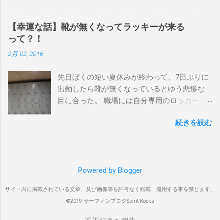
狙っているポイント バーレー、キラ、レイ
を独占するスタイル。もうひとつが、複数の
ンボーベイ、クーリービーチ 絶対に入りたい
ポイントを巡る「ボートトリップ」です。 今
ポイント ベルズビーチ、グレートオーシャ
【幸運な話】靴が無くなってラッキーが来る
回はそのボートトリップで、時間と空間の贅
ンロードの崖下、メンタワイ、 身長 170cm
って？！
沢を存分に味わってきました。 まずは動画を
体重 66kg（2018年まで）69.5kg (2020年）
2月 02, 2016
ご覧ください。 日本からモルディブまでのア
68.5㎏（2023年）68.5kg （2025年） スタンス
クセス 今回のサーフトリップは、サーフィン
ナチュラル DHD DX-1
先日ぼくの短い夏休みが終わって、7日ぶりに
系YouTubeチャンネル「よういちチャンネル
5'10"×18'3/8×2'3/16 Glassing Team 4×4
出勤したら靴が無くなっているとゆう悲惨な
Spirit Kooks」と、国内外のサーフトリップ専
Extra Toe patch FCS Dacy 6'0 Nick Maz 5'5"×
目に合った。 職場には自分専用のロッカーが
門旅行会社「Geekoutトラベル」さんとのコラ
18'7/8"×2'5/18 FCS 375mm 295mm Firewire
あって、着替えや予備の包丁などをしまい込
ボ企画として開催されました。ここでは、実
Slater design OMNI 5' 3"×18'5/8"×2'1/4" Round
続きを読む
んでいるのだが、仕事中に履いているシェフ
際に行ったアクセス方法やスケジュールをま
tail24.9L Firewire Tomo surfboard EVO 5′
シューズだけは中にしまわないで、ロッカー
とめます。 成田空港から出発 集合は朝9時、
1″×18'1/2″×2'1/4″ 24.5L Rocket Ace
の上に置いている。 他のみんなも同じように
成田国際空港第3ターミナルのチェックインカ
Surfboard Bumtail-Catfish 5'5"× 20'1/2 ×2'5/8
してるし、キッチンで使った靴をロッカーの
ウンター。 今回はスリランカ航空を利用し、
Qu...
Powered by Blogger
中には入れたくないのはみんな同じなのだ。
スリランカ・コロンボ空港で乗り換えてモル
出勤したのは朝の４時半。 その時、ほかには
ディブのマレ空港へ向かいました。 預け荷物
サイト内に掲載されている文章、及び画像等を許可なく転載、流用する事を禁じます。
誰もいなくてぼく一人だった。 休み明けのフ
は30kgまで スリランカ航空では30kgまで無料
©2019 サーフィンブログSpirit Kooks
レッシュな気持ちで仕事にとりかかろうと思
で預けられ、サーフボードの追加料金もな
ってたのに、今までにあり得なかった事態に