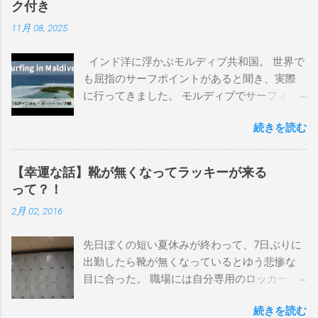
ク付き
界にどっぷり浸かりたいですね。 追記 一番
11月 08, 2025
上から最も古いボードで最新ボードは一番最
後になります。 ホーム バーレーヘッズ、マ
インド洋に浮かぶモルディブ共和国。 世界で
ーメイドビーチ 最もロングライドしてきたポ
も屈指のサーフポイントがあると聞き、実際
イント スナッパー、レインボーベイ、グリ
に行ってきました。 モルディブでサーフィン
ーンマウント、クーリービーチ、キラ、レノ
を楽しむ方法は大きく2つ。ひとつは、島のホ
ックスヘッド、グラニット チューブライドを
続きを読む
テルやリゾートに滞在して目の前のブレイク
狙っているポイント バーレー、キラ、レイ
を独占するスタイル。もうひとつが、複数の
ンボーベイ、クーリービーチ 絶対に入りたい
ポイントを巡る「ボートトリップ」です。 今
ポイント ベルズビーチ、グレートオーシャ
【幸運な話】靴が無くなってラッキーが来る
回はそのボートトリップで、時間と空間の贅
ンロードの崖下、メンタワイ、 身長 170cm
って？！
沢を存分に味わってきました。 まずは動画を
体重 66kg（2018年まで）69.5kg (2020年）
2月 02, 2016
ご覧ください。 日本からモルディブまでのア
68.5㎏（2023年）68.5kg （2025年） スタンス
クセス 今回のサーフトリップは、サーフィン
ナチュラル DHD DX-1
先日ぼくの短い夏休みが終わって、7日ぶりに
系YouTubeチャンネル「よういちチャンネル
5'10"×18'3/8×2'3/16 Glassing Team 4×4
出勤したら靴が無くなっているとゆう悲惨な
Spirit Kooks」と、国内外のサーフトリップ専
Extra Toe patch FCS Dacy 6'0 Nick Maz 5'5"×
目に合った。 職場には自分専用のロッカーが
門旅行会社「Geekoutトラベル」さんとのコラ
18'7/8"×2'5/18 FCS 375mm 295mm Firewire
あって、着替えや予備の包丁などをしまい込
ボ企画として開催されました。ここでは、実
Slater design OMNI 5' 3"×18'5/8"×2'1/4" Round
続きを読む
んでいるのだが、仕事中に履いているシェフ
際に行ったアクセス方法やスケジュールをま