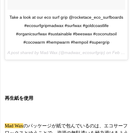
Take a look at our eco surf grip @rocketace_eco_surfboards
#ecosurfgripmadwax #surfwax #goldcoastlife
#organicsurfwax #sustainable #beeswax #coconutsoil
#cocowarm #hempwarm #hempoil #supergrip
A post shared by
Mad Wax
(@madwax_ecosurfgrip) on
Feb 27, 2018 at 4:58am PST
再生紙を使用
Mad Wax
のパッケージが紙で包んでいるのは、エコサーフ
ワックスとゆうことで、資源の無駄遣いを極力避けるよう