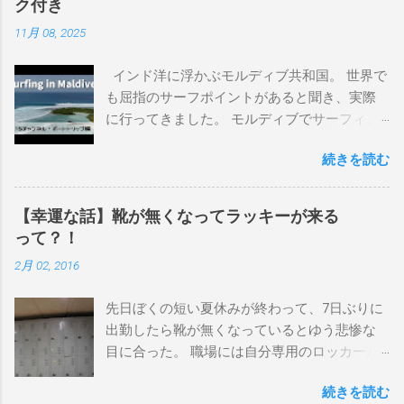
ク付き
界にどっぷり浸かりたいですね。 追記 一番
11月 08, 2025
上から最も古いボードで最新ボードは一番最
後になります。 ホーム バーレーヘッズ、マ
インド洋に浮かぶモルディブ共和国。 世界で
ーメイドビーチ 最もロングライドしてきたポ
も屈指のサーフポイントがあると聞き、実際
イント スナッパー、レインボーベイ、グリ
に行ってきました。 モルディブでサーフィン
ーンマウント、クーリービーチ、キラ、レノ
を楽しむ方法は大きく2つ。ひとつは、島のホ
ックスヘッド、グラニット チューブライドを
続きを読む
テルやリゾートに滞在して目の前のブレイク
狙っているポイント バーレー、キラ、レイ
を独占するスタイル。もうひとつが、複数の
ンボーベイ、クーリービーチ 絶対に入りたい
ポイントを巡る「ボートトリップ」です。 今
ポイント ベルズビーチ、グレートオーシャ
【幸運な話】靴が無くなってラッキーが来る
回はそのボートトリップで、時間と空間の贅
ンロードの崖下、メンタワイ、 身長 170cm
って？！
沢を存分に味わってきました。 まずは動画を
体重 66kg（2018年まで）69.5kg (2020年）
2月 02, 2016
ご覧ください。 日本からモルディブまでのア
68.5㎏（2023年）68.5kg （2025年） スタンス
クセス 今回のサーフトリップは、サーフィン
ナチュラル DHD DX-1
先日ぼくの短い夏休みが終わって、7日ぶりに
系YouTubeチャンネル「よういちチャンネル
5'10"×18'3/8×2'3/16 Glassing Team 4×4
出勤したら靴が無くなっているとゆう悲惨な
Spirit Kooks」と、国内外のサーフトリップ専
Extra Toe patch FCS Dacy 6'0 Nick Maz 5'5"×
目に合った。 職場には自分専用のロッカーが
門旅行会社「Geekoutトラベル」さんとのコラ
18'7/8"×2'5/18 FCS 375mm 295mm Firewire
あって、着替えや予備の包丁などをしまい込
ボ企画として開催されました。ここでは、実
Slater design OMNI 5' 3"×18'5/8"×2'1/4" Round
続きを読む
んでいるのだが、仕事中に履いているシェフ
際に行ったアクセス方法やスケジュールをま