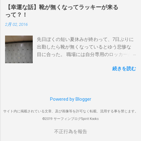
ポイントを巡る「ボートトリップ」です。 今
ポイント ベルズビーチ、グレートオーシャ
【幸運な話】靴が無くなってラッキーが来る
回はそのボートトリップで、時間と空間の贅
ンロードの崖下、メンタワイ、 身長 170cm
って？！
沢を存分に味わってきました。 まずは動画を
体重 66kg（2018年まで）69.5kg (2020年）
2月 02, 2016
ご覧ください。 日本からモルディブまでのア
68.5㎏（2023年）68.5kg （2025年） スタンス
クセス 今回のサーフトリップは、サーフィン
ナチュラル DHD DX-1
先日ぼくの短い夏休みが終わって、7日ぶりに
系YouTubeチャンネル「よういちチャンネル
5'10"×18'3/8×2'3/16 Glassing Team 4×4
出勤したら靴が無くなっているとゆう悲惨な
Spirit Kooks」と、国内外のサーフトリップ専
Extra Toe patch FCS Dacy 6'0 Nick Maz 5'5"×
目に合った。 職場には自分専用のロッカーが
門旅行会社「Geekoutトラベル」さんとのコラ
18'7/8"×2'5/18 FCS 375mm 295mm Firewire
あって、着替えや予備の包丁などをしまい込
ボ企画として開催されました。ここでは、実
Slater design OMNI 5' 3"×18'5/8"×2'1/4" Round
続きを読む
んでいるのだが、仕事中に履いているシェフ
際に行ったアクセス方法やスケジュールをま
tail24.9L Firewire Tomo surfboard EVO 5′
シューズだけは中にしまわないで、ロッカー
とめます。 成田空港から出発 集合は朝9時、
1″×18'1/2″×2'1/4″ 24.5L Rocket Ace
の上に置いている。 他のみんなも同じように
成田国際空港第3ターミナルのチェックインカ
Surfboard Bumtail-Catfish 5'5"× 20'1/2 ×2'5/8
してるし、キッチンで使った靴をロッカーの
ウンター。 今回はスリランカ航空を利用し、
Qu...
Powered by Blogger
中には入れたくないのはみんな同じなのだ。
スリランカ・コロンボ空港で乗り換えてモル
出勤したのは朝の４時半。 その時、ほかには
ディブのマレ空港へ向かいました。 預け荷物
サイト内に掲載されている文章、及び画像等を許可なく転載、流用する事を禁じます。
誰もいなくてぼく一人だった。 休み明けのフ
は30kgまで スリランカ航空では30kgまで無料
©2019 サーフィンブログSpirit Kooks
レッシュな気持ちで仕事にとりかかろうと思
で預けられ、サーフボードの追加料金もな
ってたのに、今までにあり得なかった事態に
不正行為を報告
し。 ショートボード3本をFCSのウィールなし
唖然としてしまった。 まぁいいやでは済ます
ボードケースに入れ、隙間にボードショーツ