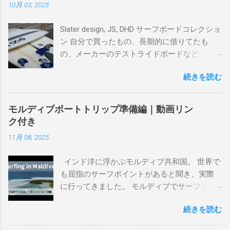
10月 03, 2025
Slater design, JS, DHD サーフボードコレクショ
ン 自分で買ったもの、長期的に借りてたも
の、メーカーのテストライドボードなど、イ
ンプレを書けるほど真剣に乗ってきたボード
続きを読む
を書き残しているページです。 記録と残して
るので、過去のボードたちはもうすでに人に
譲って、手元に無いのがほとんどだけど。 色
モルディブボートトリップ準備編｜動画リン
んなサーフボードに乗って、サーフィンの世
ク付き
界にどっぷり浸かりたいですね。 追記 一番
11月 08, 2025
上から最も古いボードで最新ボードは一番最
後になります。 ホーム バーレーヘッズ、マ
インド洋に浮かぶモルディブ共和国。 世界で
ーメイドビーチ 最もロングライドしてきたポ
も屈指のサーフポイントがあると聞き、実際
イント スナッパー、レインボーベイ、グリ
に行ってきました。 モルディブでサーフィン
ーンマウント、クーリービーチ、キラ、レノ
を楽しむ方法は大きく2つ。ひとつは、島のホ
ックスヘッド、グラニット チューブライドを
続きを読む
テルやリゾートに滞在して目の前のブレイク
狙っているポイント バーレー、キラ、レイ
を独占するスタイル。もうひとつが、複数の
ンボーベイ、クーリービーチ 絶対に入りたい