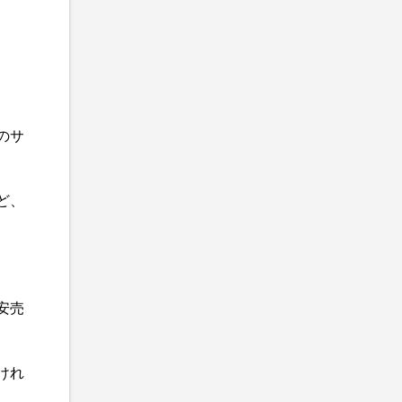
のサ
ど、
安売
けれ