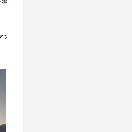
の綺
アウ