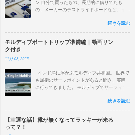
ン 自分で買ったもの、長期的に借りてたも
の、メーカーのテストライドボードなど、イ
ンプレを書けるほど真剣に乗ってきたボード
続きを読む
を書き残しているページです。 記録と残して
るので、過去のボードたちはもうすでに人に
譲って、手元に無いのがほとんどだけど。 色
モルディブボートトリップ準備編｜動画リン
んなサーフボードに乗って、サーフィンの世
ク付き
界にどっぷり浸かりたいですね。 追記 一番
11月 08, 2025
上から最も古いボードで最新ボードは一番最
後になります。 ホーム バーレーヘッズ、マ
インド洋に浮かぶモルディブ共和国。 世界で
ーメイドビーチ 最もロングライドしてきたポ
も屈指のサーフポイントがあると聞き、実際
イント スナッパー、レインボーベイ、グリ
に行ってきました。 モルディブでサーフィン
ーンマウント、クーリービーチ、キラ、レノ
を楽しむ方法は大きく2つ。ひとつは、島のホ
ックスヘッド、グラニット チューブライドを
続きを読む
テルやリゾートに滞在して目の前のブレイク
狙っているポイント バーレー、キラ、レイ
を独占するスタイル。もうひとつが、複数の
ンボーベイ、クーリービーチ 絶対に入りたい
ポイントを巡る「ボートトリップ」です。 今
ポイント ベルズビーチ、グレートオーシャ
【幸運な話】靴が無くなってラッキーが来る
回はそのボートトリップで、時間と空間の贅
ンロードの崖下、メンタワイ、 身長 170cm
って？！
沢を存分に味わってきました。 まずは動画を
体重 66kg（2018年まで）69.5kg (2020年）